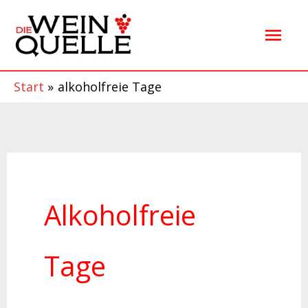
Zum
Hau
Inhalt
springen
Start
alkoholfreie Tage
Alkoholfreie
Tage