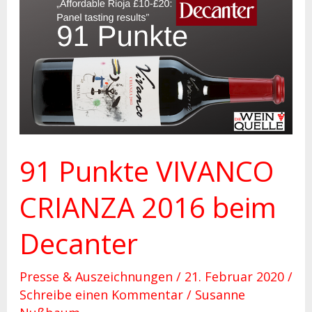
91
Punkte
VIVANCO
CRIANZA
2016
beim
Decanter
91 Punkte VIVANCO
CRIANZA 2016 beim
Decanter
Presse & Auszeichnungen
/
21. Februar 2020
/
Schreibe einen Kommentar
/
Susanne