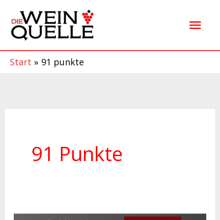
Zum
Hau
Inhalt
springen
Start
91 punkte
91 Punkte