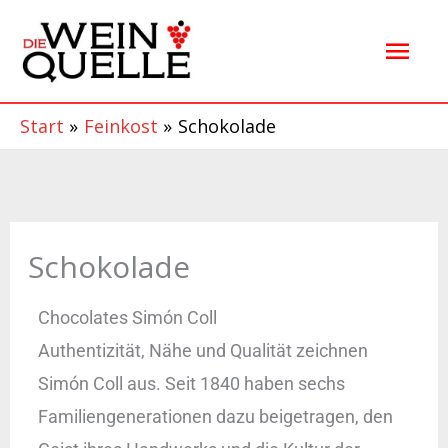
Zum
Hau
Inhalt
springen
Start
Feinkost
Schokolade
Schokolade
Chocolates Simón Coll
Authentizität, Nähe und Qualität zeichnen
Simón Coll aus. Seit 1840 haben sechs
Familiengenerationen dazu beigetragen, den