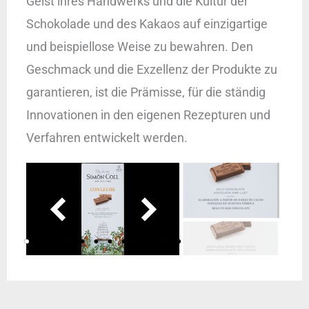
Geist ihres Handwerks und die Kultur der
Schokolade und des Kakaos auf einzigartige
und beispiellose Weise zu bewahren. Den
Geschmack und die Exzellenz der Produkte zu
garantieren, ist die Prämisse, für die ständig
Innovationen in den eigenen Rezepturen und
Verfahren entwickelt werden.